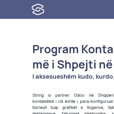
Skip to Content
Modulet
Shër
Program Kontab
më i Shpejti n
I aksesueshëm kudo, kurdo
String si partner Odoo në Shqipër
kontabiliteti i cili është i para-konfiguru
biznesit tuaj: grafikët e llogarive, ta
deklarimeve, faturimet elektronike, 