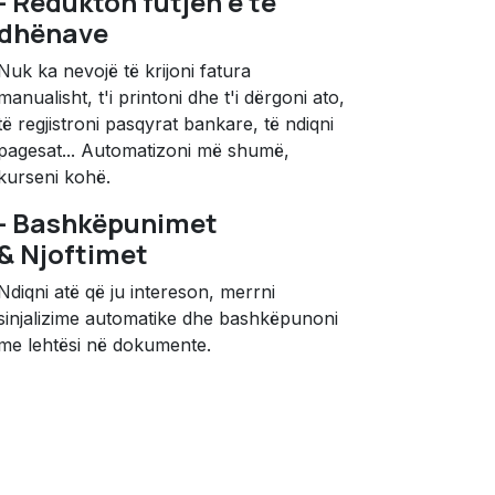
- Redukton futjen e të
dhënave
Nuk ka nevojë të krijoni fatura
manualisht, t'i printoni dhe t'i dërgoni ato,
të regjistroni pasqyrat bankare, të ndiqni
pagesat... Automatizoni më shumë,
kurseni kohë.
- Bashkëpunimet
& Njoftimet
Ndiqni atë që ju intereson, merrni
sinjalizime automatike dhe bashkëpunoni
me lehtësi në dokumente.