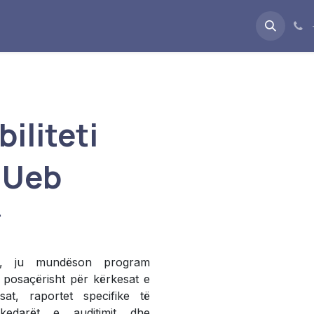
bimet
Rreth Nesh
Blog
Jobs
iliteti
ë Ueb
.
i, ju mundëson program
ar posaçërisht për kërkesat e
ksat, raportet specifike të
skedarët e auditimit dhe