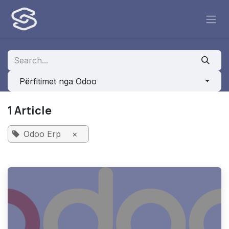
Skip to Content
Përfitimet nga Odoo
1 Article
Odoo Erp
×