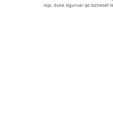
reja, duke siguruar që bizneset 
5. Akses nëpërmjet Smartphonë:
në informacion dhe operacione ng
lejon punonjësit të aksesojnë të 
smartphonët ose tabletët e tyre.
6. Automatizimi i detyrave të përs
reduktuar gabimet manuale dhe 
kritike.
7. Gamë e zgjeruar e aplikacionev
të gjerë aplikacionesh dhe shtoj
bizneseve të zgjerojnë funksiona
tyre specifike.