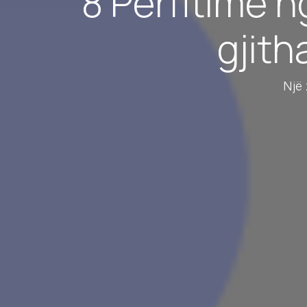
8 Përfitime n
gjith
Një 