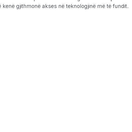
të kenë gjithmonë akses në teknologjinë më të fundit.
Në botën e sotme të parë në celular, të kesh akses
a kudo është thelbësore. Aplikacioni celular i Odoo i
dhënat e tyre dhe të kryejnë detyrat nga
ëritura:
Odoo automatizon detyrat e përsëritura, duke
duke liruar kohën e punonjësve për detyra më
e:
Libraria e aplikacioneve Odoo përmban një gamë
cash të krijuara nga komuniteti. Kjo u mundëson
litetin e platformës për të përmbushur kërkesat e