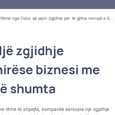
itime nga Odoo që japin zgjidhje për të gjitha nevojat e biznesit tuaj
jë zgjidhje
hirëse biznesi me
të shumta
e ritme të shpejta, kompanitë kërkojnë një zgjidhje