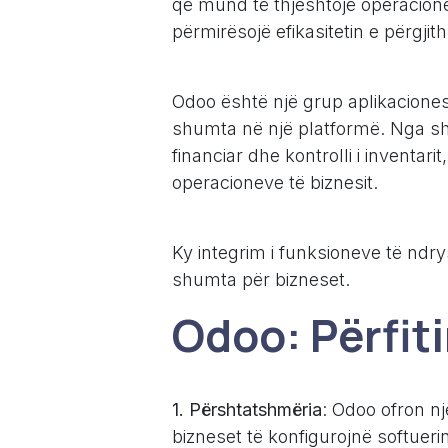
që mund të thjeshtojë operacione
përmirësojë efikasitetin e përgjit
Odoo është një grup aplikaciones
shumta në një platformë. Nga shi
financiar dhe kontrolli i inventar
operacioneve të biznesit.
Ky integrim i funksioneve të ndr
shumta për bizneset.
Odoo: Përfit
1. Përshtatshmëria
: Odoo ofron nj
bizneset të konfigurojnë softuer