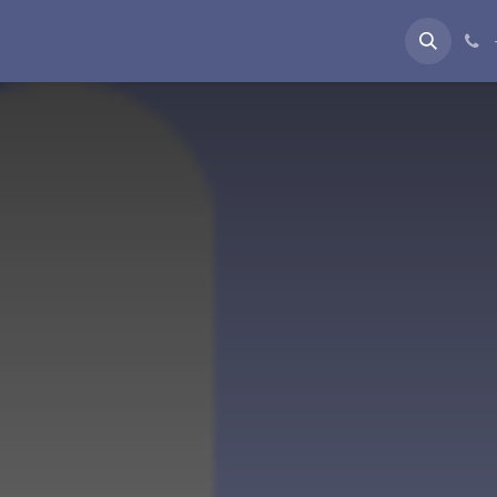
bimet
Rreth Nesh
Blog
Jobs