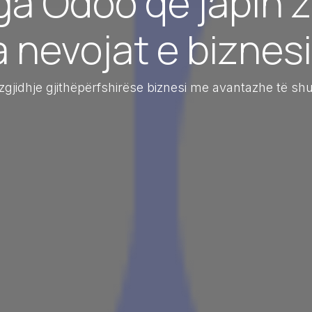
ga Odoo që japin z
a nevojat e biznesi
zgjidhje gjithëpërfshirëse biznesi me avantazhe të s