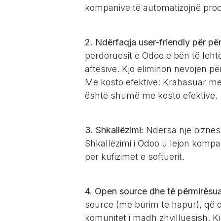
kompanive të automatizojnë procese
2. Ndërfaqja user-friendly për pë
përdoruesit e Odoo e bën të lehtë
aftësive. Kjo eliminon nevojën p
Me kosto efektive: Krahasuar me 
është shumë me kosto efektive.
3. Shkallëzimi:
Ndërsa një biznes rr
Shkallëzimi i Odoo u lejon kompa
për kufizimet e softuerit.
4. Open source dhe të përmirësua
source (me burim të hapur), që 
komunitet i madh zhvilluesish. Kj