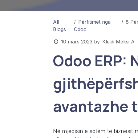
All
Përfitimet nga
8 Përf
Blogs
Odoo
10 mars 2023
by
Klejdi Meksi A
Odoo ERP: N
gjithëpërfs
avantazhe 
Në mjedisin e sotëm të biznesit m