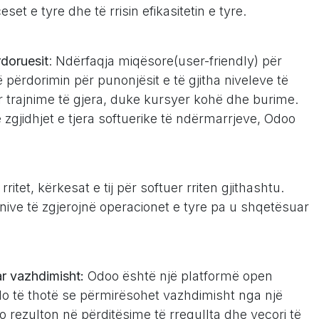
t e tyre dhe të rrisin efikasitetin e tyre.
rdoruesit
: Ndërfaqja miqësore(user-friendly) për
 përdorimin për punonjësit e të gjitha niveleve të
ër trajnime të gjera, duke kursyer kohë dhe burime.
zgjidhjet e tjera softuerike të ndërmarrjeve, Odoo
itet, kërkesat e tij për softuer rriten gjithashtu.
nive të zgjerojnë operacionet e tyre pa u shqetësuar
r vazhdimisht:
Odoo është një platformë open
do të thotë se përmirësohet vazhdimisht nga një
o rezulton në përditësime të rregullta dhe veçori të