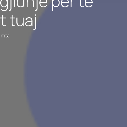
gjidhje për të
t tuaj
humta