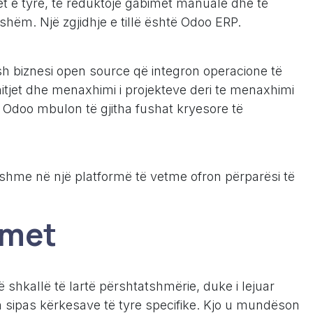
t e tyre, të reduktojë gabimet manuale dhe të
hshëm. Një zgjidhje e tillë është Odoo ERP.
h biznesi open source që integron operacione të
tjet dhe menaxhimi i projekteve deri te menaxhimi
it, Odoo mbulon të gjitha fushat kryesore të
yshme në një platformë të vetme ofron përparësi të
imet
ë shkallë të lartë përshtatshmërie, duke i lejuar
in sipas kërkesave të tyre specifike. Kjo u mundëson