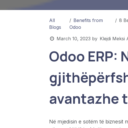
All
Benefits from
8 Be
Blogs
Odoo
March 10, 2023
by
Klejdi Meksi 
Odoo ERP: N
gjithëpërfs
avantazhe 
Në mjedisin e sotëm të biznesit m