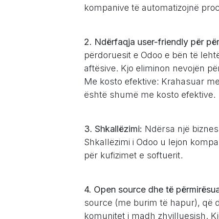
kompanive të automatizojnë procese
2. Ndërfaqja user-friendly për pë
përdoruesit e Odoo e bën të lehtë
aftësive. Kjo eliminon nevojën p
Me kosto efektive: Krahasuar me 
është shumë me kosto efektive.
3. Shkallëzimi:
Ndërsa një biznes rr
Shkallëzimi i Odoo u lejon kompa
për kufizimet e softuerit.
4. Open source dhe të përmirësua
source (me burim të hapur), që 
komunitet i madh zhvilluesish. Kj