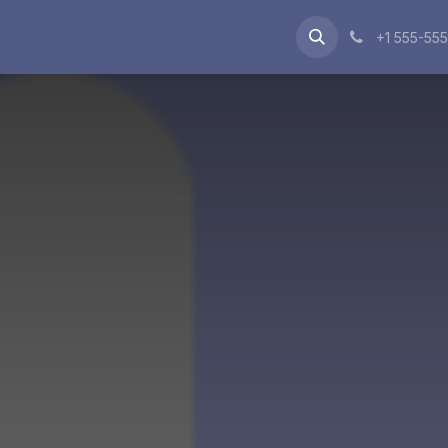
About Us
Blog
Jobs
+1 555-55