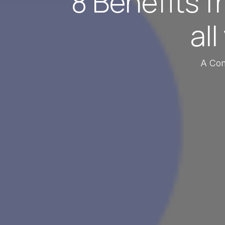
8 Benefits f
al
A Com