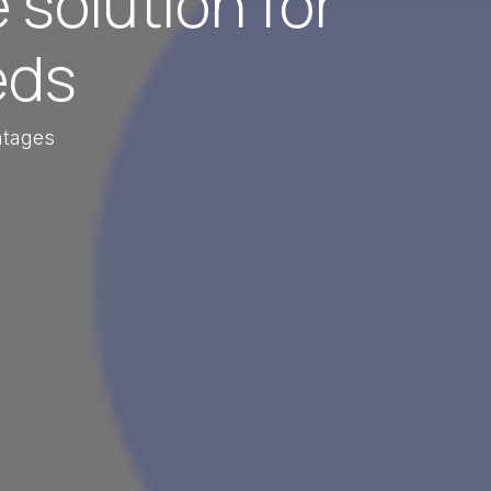
 solution for
eds
ntages