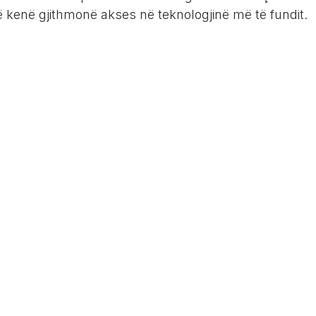
të kenë gjithmonë akses në teknologjinë më të fundit.
Në botën e sotme të parë në celular, të kesh akses
a kudo është thelbësore. Aplikacioni celular i Odoo i
dhënat e tyre dhe të kryejnë detyrat nga
ëritura:
Odoo automatizon detyrat e përsëritura, duke
duke liruar kohën e punonjësve për detyra më
e:
Libraria e aplikacioneve Odoo përmban një gamë
cash të krijuara nga komuniteti. Kjo u mundëson
litetin e platformës për të përmbushur kërkesat e