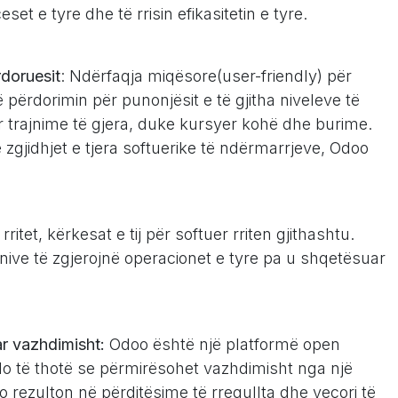
t e tyre dhe të rrisin efikasitetin e tyre.
rdoruesit
: Ndërfaqja miqësore(user-friendly) për
 përdorimin për punonjësit e të gjitha niveleve të
ër trajnime të gjera, duke kursyer kohë dhe burime.
zgjidhjet e tjera softuerike të ndërmarrjeve, Odoo
itet, kërkesat e tij për softuer rriten gjithashtu.
nive të zgjerojnë operacionet e tyre pa u shqetësuar
r vazhdimisht:
Odoo është një platformë open
do të thotë se përmirësohet vazhdimisht nga një
o rezulton në përditësime të rregullta dhe veçori të