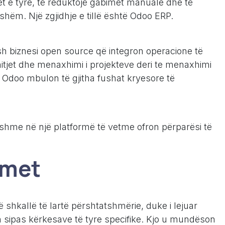
t e tyre, të reduktojë gabimet manuale dhe të
hshëm. Një zgjidhje e tillë është Odoo ERP.
h biznesi open source që integron operacione të
tjet dhe menaxhimi i projekteve deri te menaxhimi
it, Odoo mbulon të gjitha fushat kryesore të
yshme në një platformë të vetme ofron përparësi të
imet
ë shkallë të lartë përshtatshmërie, duke i lejuar
in sipas kërkesave të tyre specifike. Kjo u mundëson