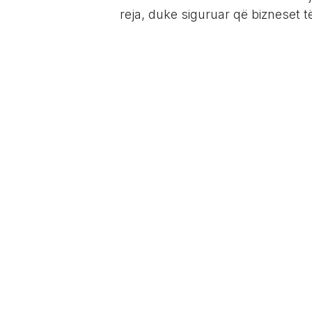
reja, duke siguruar që bizneset 
5. Akses nëpërmjet Smartphonë:
në informacion dhe operacione ng
lejon punonjësit të aksesojnë të 
smartphonët ose tabletët e tyre.
6. Automatizimi i detyrave të përs
reduktuar gabimet manuale dhe 
kritike.
7. Gamë e zgjeruar e aplikacionev
të gjerë aplikacionesh dhe shtoj
bizneseve të zgjerojnë funksiona
tyre specifike.