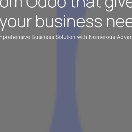
rom Odoo that give
l your business ne
prehensive Business Solution with Numerous Adva