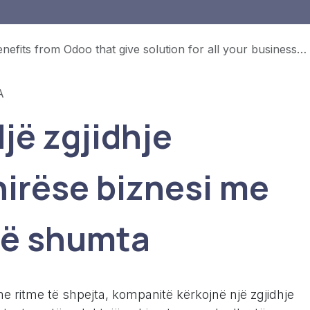
nefits from Odoo that give solution for all your business needs
A
jë zgjidhje
hirëse biznesi me
të shumta
e ritme të shpejta, kompanitë kërkojnë një zgjidhje