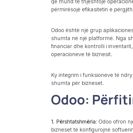
që mund të thjeshtojë operacione
përmirësojë efikasitetin e përgjit
Odoo është një grup aplikaciones
shumta në një platformë. Nga shi
financiar dhe kontrolli i inventar
operacioneve të biznesit.
Ky integrim i funksioneve të ndr
shumta për bizneset.
Odoo: Përfit
1. Përshtatshmëria
: Odoo ofron nj
bizneset të konfigurojnë softuer