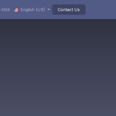
English (US)
Contact Us
5-5556